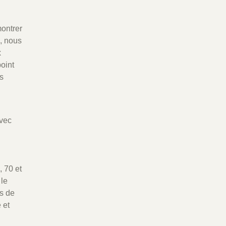
montrer
, nous
x
oint
s
avec
, 70 et
le
is de
 et