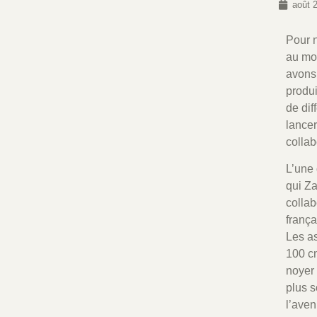
août 
Pour n
au mon
avons
produi
de dif
lancer
collab
L’une 
qui Za
collab
frança
Les as
100 c
noyer 
plus s
l’aveni