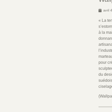
avril 
« La te
s’estomp
à la ma
donnant
artisan
l’indus
marteau
pour cré
sculpte
du desi
suédois
ciselag
(Wallpa