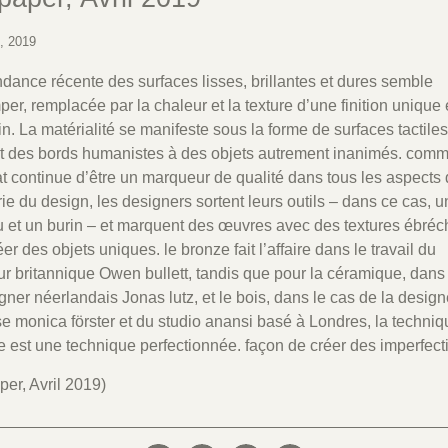
4, 2019
ndance récente des surfaces lisses, brillantes et dures semble
er, remplacée par la chaleur et la texture d’une finition unique e
in. La matérialité se manifeste sous la forme de surfaces tactiles
 des bords humanistes à des objets autrement inanimés. com
at continue d’être un marqueur de qualité dans tous les aspects
trie du design, les designers sortent leurs outils – dans ce cas, u
 et un burin – et marquent des œuvres avec des textures ébré
er des objets uniques. le bronze fait l’affaire dans le travail du
ur britannique Owen bullett, tandis que pour la céramique, dans
gner néerlandais Jonas lutz, et le bois, dans le cas de la design
e monica förster et du studio anansi basé à Londres, la techni
e est une technique perfectionnée. façon de créer des imperfect
per, Avril 2019)