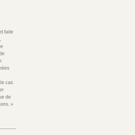
t faite
,
me
 de
n
chées
 le cas
er
que de
ions. »