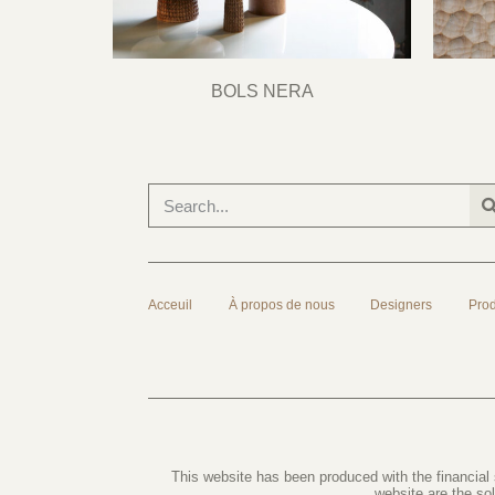
BOLS NERA
Acceuil
À propos de nous
Designers
Prod
This website has been produced with the financial
website are the so