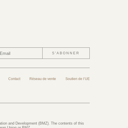
S'ABONNER
Contact
Réseau de vente
Soutien de l’UE
ration and Development (BMZ). The contents of this
opean Union or BMZ.