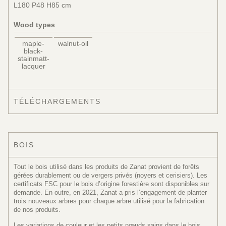
L180 P48 H85 cm
Wood types
maple-
walnut-oil
black-
stainmatt-
lacquer
TÉLÉCHARGEMENTS
BOIS
Tout le bois utilisé dans les produits de Zanat provient de forêts
gérées durablement ou de vergers privés (noyers et cerisiers). Les
certificats FSC pour le bois d’origine forestière sont disponibles sur
demande. En outre, en 2021, Zanat a pris l’engagement de planter
trois nouveaux arbres pour chaque arbre utilisé pour la fabrication
de nos produits.
Les variations de couleur et les petits nœuds sains dans le bois