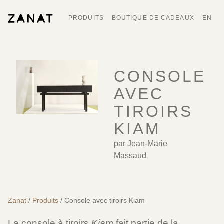
PRODUITS
BOUTIQUE DE CADEAUX
EN
CONSOLE
AVEC
TIROIRS
KIAM
par Jean-Marie
Massaud
Zanat
/
Produits
/ Console avec tiroirs Kiam
La console à tiroirs
Kiam
fait partie de la