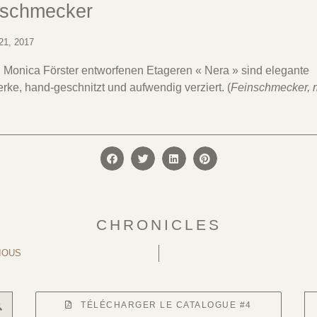
nschmecker
21, 2017
 Monica Förster entworfenen Etageren « Nera » sind elegante
rke, hand-geschnitzt und aufwendig verziert. (
Feinschmecker, 
CHRONICLES
IOUS
TÉLÉCHARGER LE CATALOGUE #4