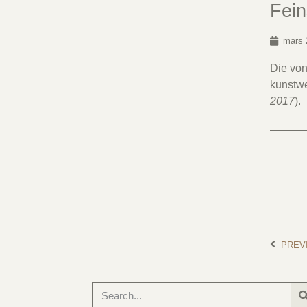
Fei
mars 
Die von
kunstwe
2017
).
PREV