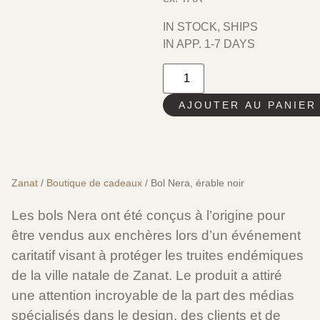
IN STOCK, SHIPS
IN APP. 1-7 DAYS
AJOUTER AU PANIER
Zanat
/
Boutique de cadeaux
/ Bol Nera, érable noir
Les
bols
Nera
ont
été
conçus
à
l’origine
pour
être
vendus
aux
enchères
lors
d’un
événement
caritatif
visant
à
protéger
les
truites
endémiques
de
la
ville
natale
de Zanat.
Le
produit
a
attiré
une
attention
incroyable
de
la
part
des
médias
spécialisés
dans
le
design,
des
clients
et
de