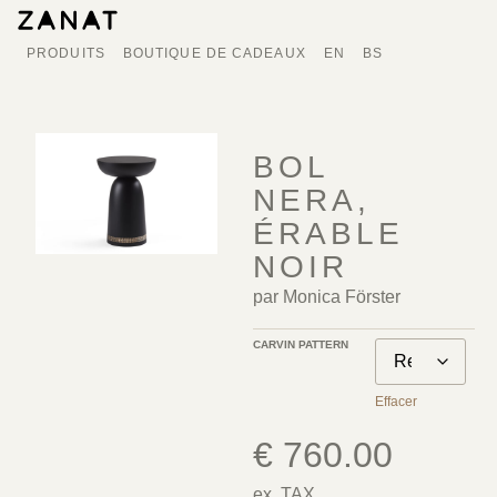
PRODUITS
BOUTIQUE DE CADEAUX
EN
BS
BOL
NERA,
ÉRABLE
NOIR
par Monica Förster
CARVIN PATTERN
Effacer
€
760.00
ex. TAX